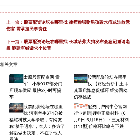
上一篇：
股票配资论坛在哪里找 律师称强吻男孩致水痘或涉故意
伤害 需承担民事责任
下一篇：
股票配资论坛在哪里找 长城哈弗大狗发布会忘记邀请老
板 魏建军喊话求个位置
相关文章
太原股票配资网 雷
股票配资论坛在哪里
军：小米YU7部分门
找 【财经分析】土耳
店现车供应 最快2小时可提
其重启降息促循环 经济回稳
车
仍存挑战
股票配资论坛在哪里
配资门户网中心官网
找 河南考生674分被
行业追踪|锂电正极材料（6
福耀科技大学录取，有网友
月9日-6月15日）：三元材料
称“脑子进水”，本人：多方了
(111型)价格环比略有下跌
解后做出决定，不在乎他人
看法