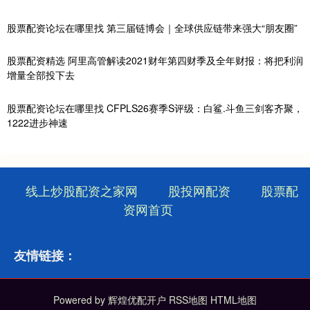
股票配资论坛在哪里找 第三届链博会｜全球供应链带来强大“朋友圈”
股票配资精选 阿里高管解读2021财年第四财季及全年财报：将把利润
增量全部投下去
股票配资论坛在哪里找 CFPLS26赛季S评级：白鲨.斗鱼三剑客齐聚，
1222进步神速
线上炒股配资之家网
股投网配资
股票配
资网首页
友情链接：
Powered by
辉煌优配开户
RSS地图
HTML地图