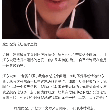
股票配资论坛在哪里找
近日，汪东城在直播时回应没结婚，称自己也在苦恼这个问题。并且
汪东城还透露出遗憾的态度，称如果当初把握住，自己或许现在也是
一位超级奶爸。
汪东城称：“老婆在哪，我也在想这个问题。有时候觉得感情这种东
西，缘分这种东西一旦错过就必须再等待。如果当初哥把握当下，我
现在也是一个超级奶爸，我现在也是带娃出去玩的，你也知道处女座
就是想得比较多一点，因为婚姻这一块其实需要冲动的股票配资论坛
在哪里找，如果那个时候我就跟我其他兄弟一样…...都……（装卡）”
辉煌优配开户提示：文章来自网络，不代表本站观点。