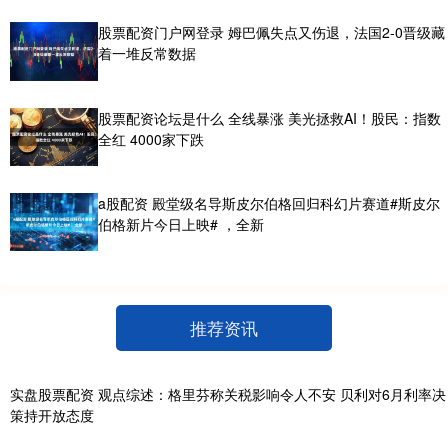
股票配资门户网登录 姆巴佩失点又伤退，法国2-0晋级藏
着一堆反常数据
股票配资论坛是什么 全线暴涨 美光拯救AI！股民：指数
全红 4000家下跌
a股配资 殿堂级名导斯皮尔伯格回归科幻片赛道#斯皮尔
伯格新片今日上映# ，全新
推荐资讯
实盘股票配资 观点综述：格里芬称关税影响令人不安 贝利对6月利率决
策持开放态度