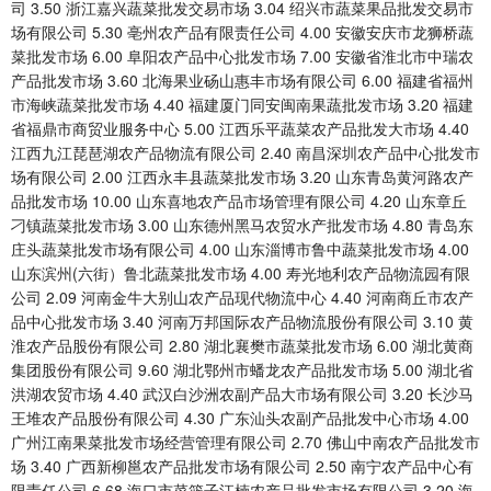
司 3.50 浙江嘉兴蔬菜批发交易市场 3.04 绍兴市蔬菜果品批发交易市
场有限公司 5.30 亳州农产品有限责任公司 4.00 安徽安庆市龙狮桥蔬
菜批发市场 6.00 阜阳农产品中心批发市场 7.00 安徽省淮北市中瑞农
产品批发市场 3.60 北海果业砀山惠丰市场有限公司 6.00 福建省福州
市海峡蔬菜批发市场 4.40 福建厦门同安闽南果蔬批发市场 3.20 福建
省福鼎市商贸业服务中心 5.00 江西乐平蔬菜农产品批发大市场 4.40
江西九江琵琶湖农产品物流有限公司 2.40 南昌深圳农产品中心批发市
场有限公司 2.00 江西永丰县蔬菜批发市场 3.20 山东青岛黄河路农产
品批发市场 10.00 山东喜地农产品市场管理有限公司 4.20 山东章丘
刁镇蔬菜批发市场 3.00 山东德州黑马农贸水产批发市场 4.80 青岛东
庄头蔬菜批发市场有限公司 4.00 山东淄博市鲁中蔬菜批发市场 4.00
山东滨州(六街）鲁北蔬菜批发市场 4.00 寿光地利农产品物流园有限
公司 2.09 河南金牛大别山农产品现代物流中心 4.40 河南商丘市农产
品中心批发市场 3.40 河南万邦国际农产品物流股份有限公司 3.10 黄
淮农产品股份有限公司 2.80 湖北襄樊市蔬菜批发市场 6.00 湖北黄商
集团股份有限公司 9.60 湖北鄂州市蟠龙农产品批发市场 5.00 湖北省
洪湖农贸市场 4.40 武汉白沙洲农副产品大市场有限公司 3.20 长沙马
王堆农产品股份有限公司 4.30 广东汕头农副产品批发中心市场 4.00
广州江南果菜批发市场经营管理有限公司 2.70 佛山中南农产品批发市
场 3.40 广西新柳邕农产品批发市场有限公司 2.50 南宁农产品中心有
限责任公司 6.68 海口市菜篮子江楠农产品批发市场有限公司 3.20 海