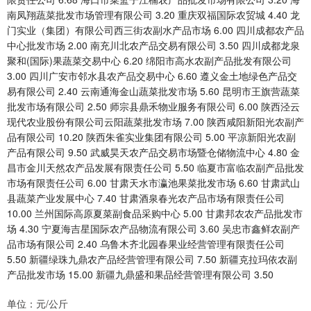
南凤翔蔬菜批发市场管理有限公司 3.20 重庆双福国际农贸城 4.40 龙
门实业（集团）有限公司西三街农副水产品市场 6.00 四川成都农产品
中心批发市场 2.00 南充川北农产品交易有限公司 3.50 四川成都龙泉
聚和(国际)果蔬菜交易中心 6.20 绵阳市高水农副产品批发有限公司
3.00 四川广安市邻水县农产品交易中心 6.60 遵义金土地绿色产品交
易有限公司 2.40 云南通海金山蔬菜批发市场 5.60 昆明市王旗营蔬菜
批发市场有限公司 2.50 师宗县鼎禾物业服务有限公司 6.00 陕西泾云
现代农业股份有限公司云阳蔬菜批发市场 7.00 陕西咸阳新阳光农副产
品有限公司 10.20 陕西朱雀实业集团有限公司 5.00 平凉新阳光农副
产品有限公司 9.50 武威昊天农产品交易市场暨仓储物流中心 4.80 金
昌市金川天然农产品发展有限责任公司 5.50 临夏市富临农副产品批发
市场有限责任公司 6.00 甘肃天水市瀛池果菜批发市场 6.60 甘肃武山
县蔬菜产业发展中心 7.40 甘肃酒泉春光农产品市场有限责任公司
10.00 兰州国际高原夏菜副食品采购中心 5.00 甘肃邦农农产品批发市
场 4.30 宁夏海吉星国际农产品物流有限公司 3.60 吴忠市鑫鲜农副产
品市场有限公司 2.40 乌鲁木齐北园春果业经营管理有限责任公司
5.50 新疆绿珠九鼎农产品经营管理有限公司 7.50 新疆克拉玛依农副
产品批发市场 15.00 新疆九鼎盛和果品经营管理有限公司 3.50
单位：元/公斤