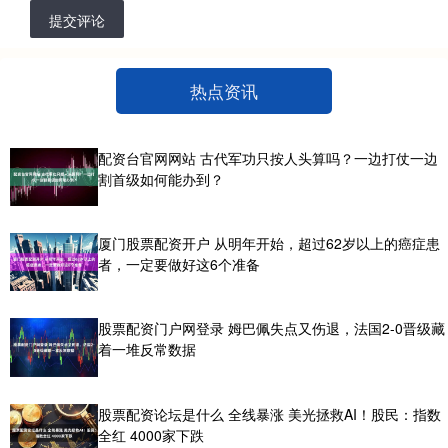
提交评论
热点资讯
配资台官网网站 古代军功只按人头算吗？一边打仗一边
割首级如何能办到？
厦门股票配资开户 从明年开始，超过62岁以上的癌症患
者，一定要做好这6个准备
股票配资门户网登录 姆巴佩失点又伤退，法国2-0晋级藏
着一堆反常数据
股票配资论坛是什么 全线暴涨 美光拯救AI！股民：指数
全红 4000家下跌