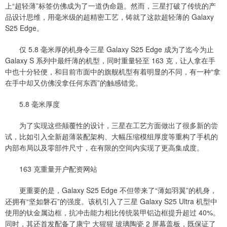
上“超轻薄”标签仿佛成为了一道伪命题。然而，三星打破了传统的产
品设计思维，用毫米级的超精密工艺，铸就了这款超轻薄的 Galaxy
S25 Edge。
仅 5.8 毫米厚的机身令三星 Galaxy S25 Edge 成为了迄今为止
Galaxy S 系列中最纤薄的机型，同时重量轻至 163 克，让人拿在手
中也十分轻便，和目前市面中的旗舰机型有着明显的不同，有一种“拿
在手中却又仿佛没拿任何东西”的触感错觉。
5.8 毫米厚度
为了实现这些颠覆性的设计，三星在工艺方面做出了很多新的尝
试，比如引入全新超薄装配架构、大幅压缩模组厚度等重构了手机的
内部布局以及零部件尺寸，在有限的空间内实现了更高集成度。
163 克重量开户配资网站
更重要的是，Galaxy S25 Edge 不但带来了“薄如羽翼”的机身，
还拥有“坚如磐石”的强度。该机引入了三星 Galaxy S25 Ultra 机型中
使用的钛金属边框，抗冲击能力相比传统装甲铝边框提升超过 40%。
同时，其还首发配备了康宁 大猩猩 玻璃陶瓷 2 屏幕盖板，既保证了