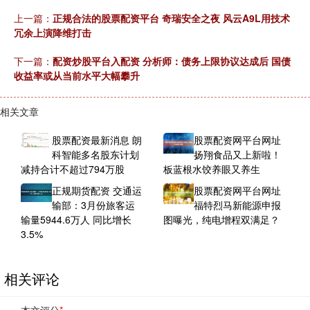
上一篇：
正规合法的股票配资平台 奇瑞安全之夜 风云A9L用技术
冗余上演降维打击
下一篇：
配资炒股平台入配资 分析师：债务上限协议达成后 国债
收益率或从当前水平大幅攀升
相关文章
股票配资最新消息 朗
股票配资网平台网址
科智能多名股东计划
扬翔食品又上新啦！
减持合计不超过794万股
板蓝根水饺养眼又养生
正规期货配资 交通运
股票配资网平台网址
输部：3月份旅客运
福特烈马新能源申报
输量5944.6万人 同比增长
图曝光，纯电增程双满足？
3.5%
相关评论