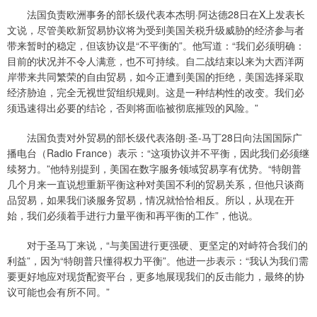
法国负责欧洲事务的部长级代表本杰明·阿达德28日在X上发表长
文说，尽管美欧新贸易协议将为受到美国关税升级威胁的经济参与者
带来暂时的稳定，但该协议是“不平衡的”。他写道：“我们必须明确：
目前的状况并不令人满意，也不可持续。自二战结束以来为大西洋两
岸带来共同繁荣的自由贸易，如今正遭到美国的拒绝，美国选择采取
经济胁迫，完全无视世贸组织规则。这是一种结构性的改变。我们必
须迅速得出必要的结论，否则将面临被彻底摧毁的风险。”
法国负责对外贸易的部长级代表洛朗·圣-马丁28日向法国国际广
播电台（Radio France）表示：“这项协议并不平衡，因此我们必须继
续努力。”他特别提到，美国在数字服务领域贸易享有优势。“特朗普
几个月来一直说想重新平衡这种对美国不利的贸易关系，但他只谈商
品贸易，如果我们谈服务贸易，情况就恰恰相反。所以，从现在开
始，我们必须着手进行力量平衡和再平衡的工作”，他说。
对于圣马丁来说，“与美国进行更强硬、更坚定的对峙符合我们的
利益”，因为“特朗普只懂得权力平衡”。他进一步表示：“我认为我们需
要更好地应对现货配资平台，更多地展现我们的反击能力，最终的协
议可能也会有所不同。”